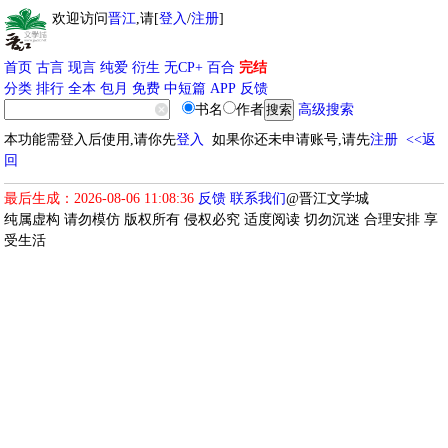
欢迎访问
晋江
,请[
登入
/
注册
]
首页
古言
现言
纯爱
衍生
无CP+
百合
完结
分类
排行
全本
包月
免费
中短篇
APP
反馈
书名
作者
高级搜索
本功能需登入后使用,请你先
登入
如果你还未申请账号,请先
注册
<<返
回
最后生成：2026-08-06 11:08:36
反馈
联系我们
@晋江文学城
纯属虚构 请勿模仿 版权所有 侵权必究 适度阅读 切勿沉迷 合理安排 享
受生活