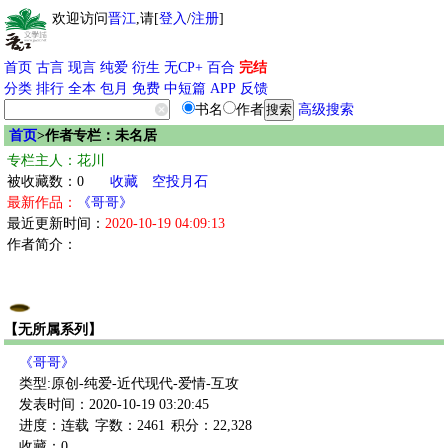
欢迎访问
晋江
,请[
登入
/
注册
]
首页
古言
现言
纯爱
衍生
无CP+
百合
完结
分类
排行
全本
包月
免费
中短篇
APP
反馈
书名
作者
高级搜索
首页
>作者专栏：未名居
专栏主人：花川
被收藏数：0
收藏
空投月石
最新作品：
《哥哥》
最近更新时间：
2020-10-19 04:09:13
作者简介：
【无所属系列】
《哥哥》
类型:原创-纯爱-近代现代-爱情-互攻
发表时间：2020-10-19 03:20:45
进度：连载
字数：2461
积分：22,328
收藏：0