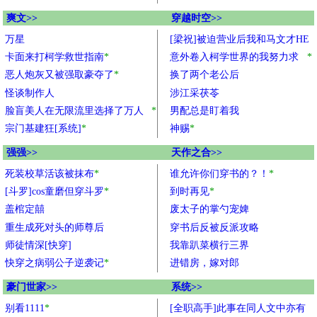
爽文>>
穿越时空>>
万星
[梁祝]被迫营业后我和马文才HE
卡面来打柯学救世指南
*
意外卷入柯学世界的我努力求
*
生
恶人炮灰又被强取豪夺了
*
换了两个老公后
怪谈制作人
涉江采茯苓
脸盲美人在无限流里选择了万人
*
男配总是盯着我
迷buff
宗门基建狂[系统]
*
神赐
*
强强>>
天作之合>>
死装校草活该被抹布
*
谁允许你们穿书的？！
*
[斗罗]cos童磨但穿斗罗
*
到时再见
*
盖棺定囍
废太子的掌勺宠婢
重生成死对头的师尊后
穿书后反被反派攻略
师徒情深[快穿]
我靠趴菜横行三界
快穿之病弱公子逆袭记
*
进错房，嫁对郎
豪门世家>>
系统>>
别看1111
*
[全职高手]此事在同人文中亦有