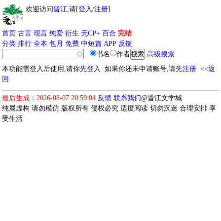
欢迎访问
晋江
,请[
登入
/
注册
]
首页
古言
现言
纯爱
衍生
无CP+
百合
完结
分类
排行
全本
包月
免费
中短篇
APP
反馈
书名
作者
高级搜索
本功能需登入后使用,请你先
登入
如果你还未申请账号,请先
注册
<<返
回
最后生成：2026-08-07 20:59:04
反馈
联系我们
@晋江文学城
纯属虚构 请勿模仿 版权所有 侵权必究 适度阅读 切勿沉迷 合理安排 享
受生活