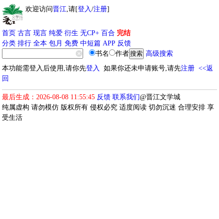
欢迎访问
晋江
,请[
登入
/
注册
]
首页
古言
现言
纯爱
衍生
无CP+
百合
完结
分类
排行
全本
包月
免费
中短篇
APP
反馈
书名
作者
高级搜索
本功能需登入后使用,请你先
登入
如果你还未申请账号,请先
注册
<<返
回
最后生成：2026-08-08 11:55:45
反馈
联系我们
@晋江文学城
纯属虚构 请勿模仿 版权所有 侵权必究 适度阅读 切勿沉迷 合理安排 享
受生活