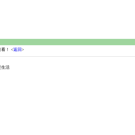
看！ <
返回
>
受生活