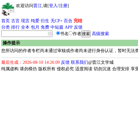
欢迎访问
晋江
,请[
登入
/
注册
]
首页
古言
现言
纯爱
衍生
无CP+
百合
完结
分类
排行
全本
包月
免费
中短篇
APP
反馈
书名
作者
高级搜索
操作提示
您所访问的作者专栏尚未通过审核或作者尚未进行身份认证，暂时无法查
最后生成：2026-08-10 14:26:09
反馈
联系我们
@晋江文学城
纯属虚构 请勿模仿 版权所有 侵权必究 适度阅读 切勿沉迷 合理安排 享