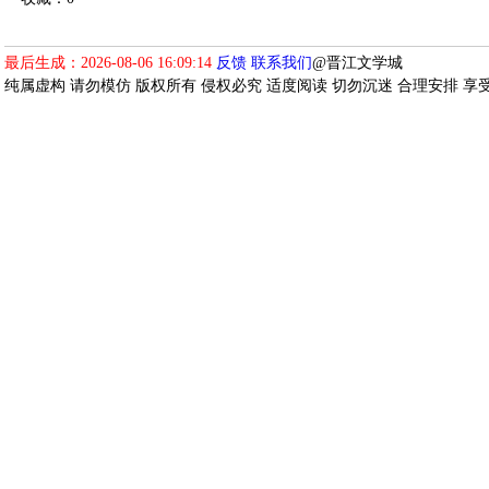
最后生成：2026-08-06 16:09:14
反馈
联系我们
@晋江文学城
纯属虚构 请勿模仿 版权所有 侵权必究 适度阅读 切勿沉迷 合理安排 享