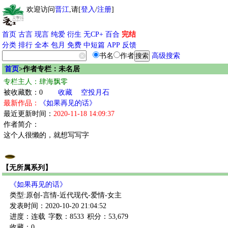
欢迎访问
晋江
,请[
登入
/
注册
]
首页
古言
现言
纯爱
衍生
无CP+
百合
完结
分类
排行
全本
包月
免费
中短篇
APP
反馈
书名
作者
高级搜索
首页
>作者专栏：未名居
专栏主人：肆海飘零
被收藏数：0
收藏
空投月石
最新作品：
《如果再见的话》
最近更新时间：
2020-11-18 14:09:37
作者简介：
这个人很懒的，就想写写字
【无所属系列】
《如果再见的话》
类型:原创-言情-近代现代-爱情-女主
发表时间：2020-10-20 21:04:52
进度：连载
字数：8533
积分：53,679
收藏：0