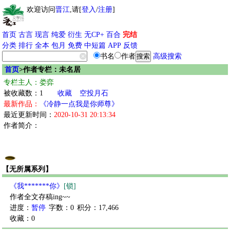
欢迎访问
晋江
,请[
登入
/
注册
]
首页
古言
现言
纯爱
衍生
无CP+
百合
完结
分类
排行
全本
包月
免费
中短篇
APP
反馈
书名
作者
高级搜索
首页
>作者专栏：未名居
专栏主人：娄弈
被收藏数：1
收藏
空投月石
最新作品：
《冷静一点我是你师尊》
最近更新时间：
2020-10-31 20:13:34
作者简介：
【无所属系列】
《我*******你》
[锁]
作者全文存稿ing~~
进度：
暂停
字数：0
积分：17,466
收藏：0