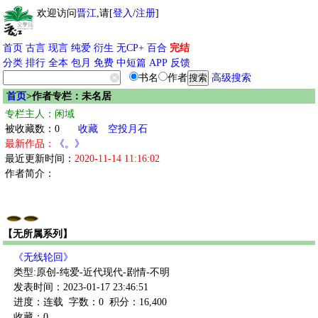
欢迎访问
晋江
,请[
登入
/
注册
]
首页
古言
现言
纯爱
衍生
无CP+
百合
完结
分类
排行
全本
包月
免费
中短篇
APP
反馈
书名
作者
高级搜索
首页
>作者专栏：未名居
专栏主人：闲域
被收藏数：0
收藏
空投月石
最新作品：
《。》
最近更新时间：
2020-11-14 11:16:02
作者简介：
【无所属系列】
《无线轮回》
类型:原创-纯爱-近代现代-剧情-不明
发表时间：2023-01-17 23:46:51
进度：连载
字数：0
积分：16,400
收藏：0