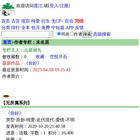
欢迎访问
晋江
,请[
登入
/
注册
]
首页
古言
现言
纯爱
衍生
无CP+
百合
完结
分类
排行
全本
包月
免费
中短篇
APP
反馈
书名
作者
高级搜索
首页
>作者专栏：未名居
专栏主人：忐箬昶九
被收藏数：0
收藏
空投月石
最新作品：
《你好》
最近更新时间：
2023-04-18 19:25:43
作者简介：
【无所属系列】
《你好》
类型:原创-纯爱-近代现代-爱情-不明
发表时间：2020-10-20 21:40:58
进度：连载
字数：1
积分：16,400
收藏：0