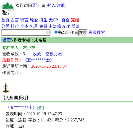
欢迎访问
晋江
,请[
登入
/
注册
]
首页
古言
现言
纯爱
衍生
无CP+
百合
完结
分类
排行
全本
包月
免费
中短篇
APP
反馈
书名
作者
高级搜索
首页
>作者专栏：未名居
专栏主人：灰小灰
被收藏数：3
收藏
空投月石
最新作品：
《五*******士》
最近更新时间：
2020-11-26 23:18:04
作者简介：
【无所属系列】
《五*******士》
[锁]
发表时间：2020-10-19 12:47:23
进度：连载
字数：111421
积分：2,267,743
收藏：124