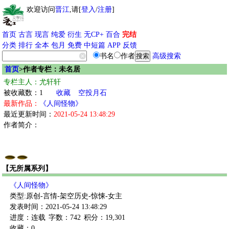
欢迎访问
晋江
,请[
登入
/
注册
]
首页
古言
现言
纯爱
衍生
无CP+
百合
完结
分类
排行
全本
包月
免费
中短篇
APP
反馈
书名
作者
高级搜索
首页
>作者专栏：未名居
专栏主人：尤轩轩
被收藏数：1
收藏
空投月石
最新作品：
《人间怪物》
最近更新时间：
2021-05-24 13:48:29
作者简介：
【无所属系列】
《人间怪物》
类型:原创-言情-架空历史-惊悚-女主
发表时间：2021-05-24 13:48:29
进度：连载
字数：742
积分：19,301
收藏：0