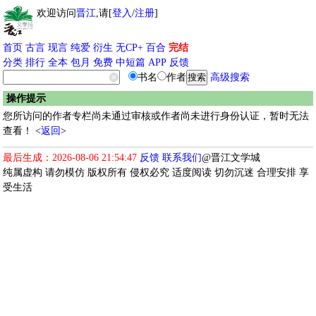
欢迎访问
晋江
,请[
登入
/
注册
]
首页
古言
现言
纯爱
衍生
无CP+
百合
完结
分类
排行
全本
包月
免费
中短篇
APP
反馈
书名
作者
高级搜索
操作提示
您所访问的作者专栏尚未通过审核或作者尚未进行身份认证，暂时无法
查看！ <
返回
>
最后生成：2026-08-06 21:54:47
反馈
联系我们
@晋江文学城
纯属虚构 请勿模仿 版权所有 侵权必究 适度阅读 切勿沉迷 合理安排 享
受生活