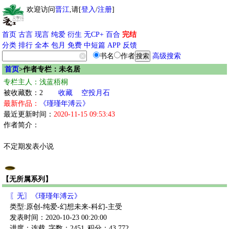
欢迎访问
晋江
,请[
登入
/
注册
]
首页
古言
现言
纯爱
衍生
无CP+
百合
完结
分类
排行
全本
包月
免费
中短篇
APP
反馈
书名
作者
高级搜索
首页
>作者专栏：未名居
专栏主人：浅蓝梧桐
被收藏数：2
收藏
空投月石
最新作品：
《瑾瑾年溥云》
最近更新时间：
2020-11-15 09:53:43
作者简介：
不定期发表小说
【无所属系列】
〖无〗《瑾瑾年溥云》
类型:原创-纯爱-幻想未来-科幻-主受
发表时间：2020-10-23 00:20:00
进度：连载
字数：2451
积分：43,772