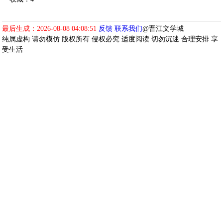
最后生成：2026-08-08 04:08:51
反馈
联系我们
@晋江文学城
纯属虚构 请勿模仿 版权所有 侵权必究 适度阅读 切勿沉迷 合理安排 享
受生活