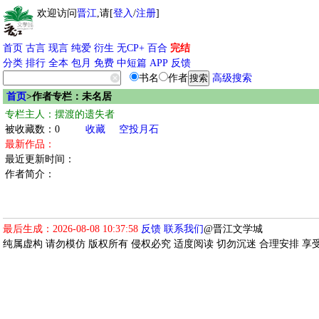
欢迎访问
晋江
,请[
登入
/
注册
]
首页
古言
现言
纯爱
衍生
无CP+
百合
完结
分类
排行
全本
包月
免费
中短篇
APP
反馈
书名
作者
高级搜索
首页
>作者专栏：未名居
专栏主人：摆渡的遗失者
被收藏数：0
收藏
空投月石
最新作品：
最近更新时间：
作者简介：
最后生成：2026-08-08 10:37:58
反馈
联系我们
@晋江文学城
纯属虚构 请勿模仿 版权所有 侵权必究 适度阅读 切勿沉迷 合理安排 享