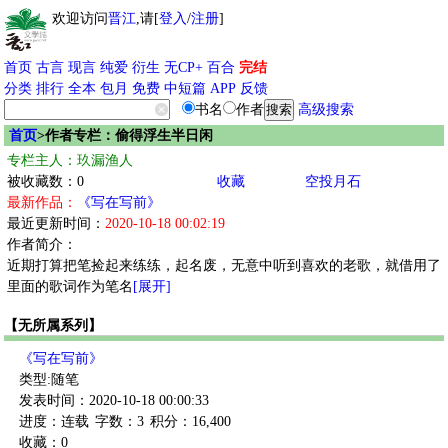
欢迎访问
晋江
,请[
登入
/
注册
]
首页
古言
现言
纯爱
衍生
无CP+
百合
完结
分类
排行
全本
包月
免费
中短篇
APP
反馈
书名
作者
高级搜索
首页
>作者专栏：偷得浮生半日闲
专栏主人：玖漏渔人
被收藏数：0
收藏
空投月石
最新作品：
《写在写前》
最近更新时间：
2020-10-18 00:02:19
作者简介：
近期打算把笔捡起来练练，起名废，无意中听到喜欢的老歌，就借用了
里面的歌词作为笔名
[展开]
【无所属系列】
《写在写前》
类型:随笔
发表时间：2020-10-18 00:00:33
进度：连载
字数：3
积分：16,400
收藏：0