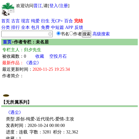
欢迎访问
晋江
,请[
登入
/
注册
]
首页
古言
现言
纯爱
衍生
无CP+
百合
完结
分类
排行
全本
包月
免费
中短篇
APP
反馈
书名
作者
高级搜索
首页
>作者专栏：未名居
专栏主人：归夕先生
被收藏数：0
收藏
空投月石
最新作品：
《遇尘》
最近更新时间：
2020-11-25 19:25:34
作者简介：
【无所属系列】
《遇尘》
类型:原创-纯爱-近代现代-爱情-主攻
发表时间：2020-10-24 00:00:00
进度：连载
字数：3281
积分：32,362
收藏：1