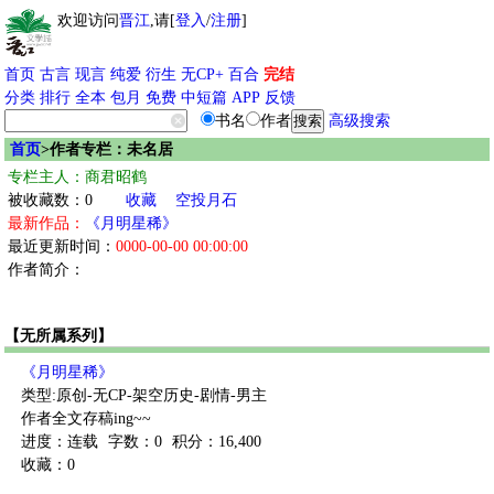
欢迎访问
晋江
,请[
登入
/
注册
]
首页
古言
现言
纯爱
衍生
无CP+
百合
完结
分类
排行
全本
包月
免费
中短篇
APP
反馈
书名
作者
高级搜索
首页
>作者专栏：未名居
专栏主人：商君昭鹤
被收藏数：0
收藏
空投月石
最新作品：
《月明星稀》
最近更新时间：
0000-00-00 00:00:00
作者简介：
【无所属系列】
《月明星稀》
类型:原创-无CP-架空历史-剧情-男主
作者全文存稿ing~~
进度：连载
字数：0
积分：16,400
收藏：0