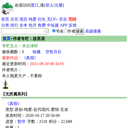
欢迎访问
晋江
,请[
登入
/
注册
]
首页
古言
现言
纯爱
衍生
无CP+
百合
完结
分类
排行
全本
包月
免费
中短篇
APP
反馈
书名
作者
高级搜索
首页
>作者专栏：故里居
专栏主人：水云沫轩
被收藏数：0
收藏
空投月石
最新作品：
《真假》
最近更新时间：
2021-08-20 00:34:05
作者简介：
本人拖更大户，不要粉
【无所属系列】
《真假》
类型:原创-纯爱-近代现代-爱情-互攻
发表时间：2020-10-17 20:50:00
进度：
暂停
字数：2518
积分：22,688
收藏：1