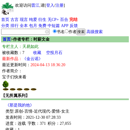
欢迎访问
晋江
,请[
登入
/
注册
]
首页
古言
现言
纯爱
衍生
无CP+
百合
完结
分类
排行
全本
包月
免费
中短篇
APP
反馈
书名
作者
高级搜索
首页
>作者专栏：时薪文金
专栏主人：天易如此
被收藏数：7
收藏
空投月石
最新作品：
《金云谣》
最近更新时间：
2024-04-13 18:36:20
作者简介：
宝子们快来看
【无所属系列】
《那是我的他》
类型:原创-言情-近代现代-爱情-女主
发表时间：2021-12-30 07:28:33
进度：连载
字数：371
积分：27,055
收藏：1