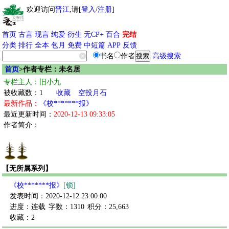
欢迎访问
晋江
,请[
登入
/
注册
]
首页
古言
现言
纯爱
衍生
无CP+
百合
完结
分类
排行
全本
包月
免费
中短篇
APP
反馈
书名
作者
高级搜索
首页
>作者专栏：未名居
专栏主人：旧小九
被收藏数：1
收藏
空投月石
最新作品：
《校*******报》
最近更新时间：
2020-12-13 09:33:05
作者简介：
【无所属系列】
《校*******报》
[锁]
发表时间：2020-12-12 23:00:00
进度：连载
字数：1310
积分：25,663
收藏：2