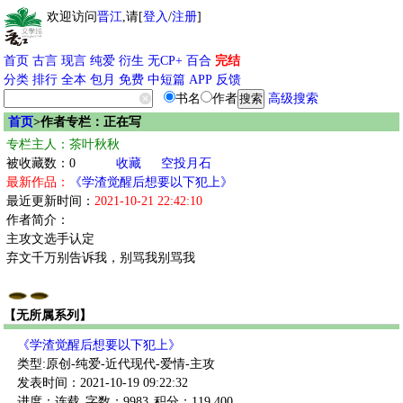
欢迎访问
晋江
,请[
登入
/
注册
]
首页
古言
现言
纯爱
衍生
无CP+
百合
完结
分类
排行
全本
包月
免费
中短篇
APP
反馈
书名
作者
高级搜索
首页
>作者专栏：正在写
专栏主人：茶叶秋秋
被收藏数：0
收藏
空投月石
最新作品：
《学渣觉醒后想要以下犯上》
最近更新时间：
2021-10-21 22:42:10
作者简介：
主攻文选手认定
弃文千万别告诉我，别骂我别骂我
【无所属系列】
《学渣觉醒后想要以下犯上》
类型:原创-纯爱-近代现代-爱情-主攻
发表时间：2021-10-19 09:22:32
进度：连载
字数：9983
积分：119,400