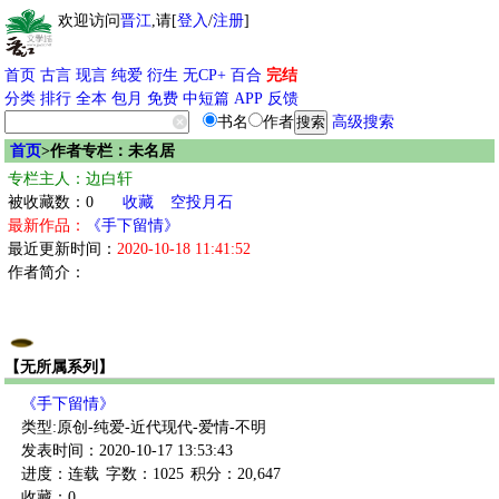
欢迎访问
晋江
,请[
登入
/
注册
]
首页
古言
现言
纯爱
衍生
无CP+
百合
完结
分类
排行
全本
包月
免费
中短篇
APP
反馈
书名
作者
高级搜索
首页
>作者专栏：未名居
专栏主人：边白轩
被收藏数：0
收藏
空投月石
最新作品：
《手下留情》
最近更新时间：
2020-10-18 11:41:52
作者简介：
【无所属系列】
《手下留情》
类型:原创-纯爱-近代现代-爱情-不明
发表时间：2020-10-17 13:53:43
进度：连载
字数：1025
积分：20,647
收藏：0