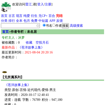
欢迎访问
晋江
,请[
登入
/
注册
]
首页
古言
现言
纯爱
衍生
无CP+
百合
完结
分类
排行
全本
包月
免费
中短篇
APP
反馈
书名
作者
高级搜索
首页
>作者专栏：未名居
专栏主人：沐梦
被收藏数：0
收藏
空投月石
最新作品：
《苍洋故事上集》
最近更新时间：
2021-08-04 20:20:16
作者简介：
【无所属系列】
《苍洋故事上集》
类型:原创-言情-近代现代-爱情-男主
发表时间：2020-10-17 12:40:41
进度：连载
字数：76789
积分：947,180
收藏：0