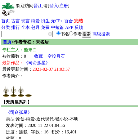
欢迎访问
晋江
,请[
登入
/
注册
]
首页
古言
现言
纯爱
衍生
无CP+
百合
完结
分类
排行
全本
包月
免费
中短篇
APP
反馈
书名
作者
高级搜索
首页
>作者专栏：未名居
专栏主人：熊奈白
被收藏数：0
收藏
空投月石
最新作品：
《司命孤星》
最近更新时间：
2021-02-07 21:03:37
作者简介：
【无所属系列】
《司命孤星》
类型:原创-纯爱-近代现代-轻小说-不明
发表时间：2020-11-22 01:04:56
进度：连载
字数：16
积分：16,401
收藏：0