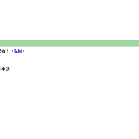
看！ <
返回
>
受生活