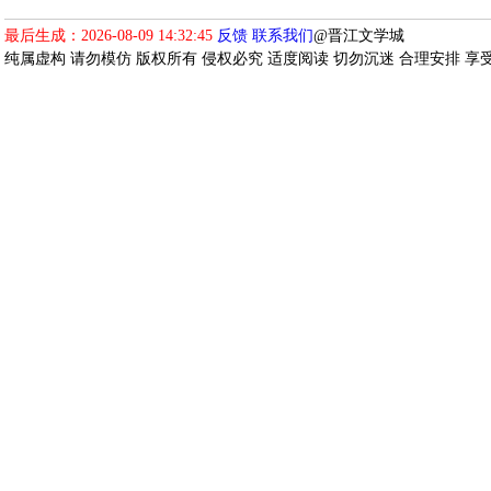
最后生成：2026-08-09 14:32:45
反馈
联系我们
@晋江文学城
纯属虚构 请勿模仿 版权所有 侵权必究 适度阅读 切勿沉迷 合理安排 享