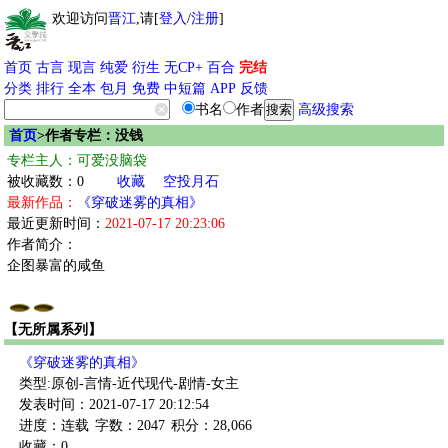
欢迎访问
晋江
,请[
登入
/
注册
]
首页
古言
现言
纯爱
衍生
无CP+
百合
完结
分类
排行
全本
包月
免费
中短篇
APP
反馈
书名
作者
高级搜索
首页
>作者专栏：没钱
专栏主人：可爱没脑袋
被收藏数：0
收藏
空投月石
最新作品：
《穿破迷雾的真相》
最近更新时间：
2021-07-17 20:23:06
作者简介：
企图暴富的咸鱼
【无所属系列】
《穿破迷雾的真相》
类型:原创-言情-近代现代-剧情-女主
发表时间：2021-07-17 20:12:54
进度：连载
字数：2047
积分：28,066
收藏：0