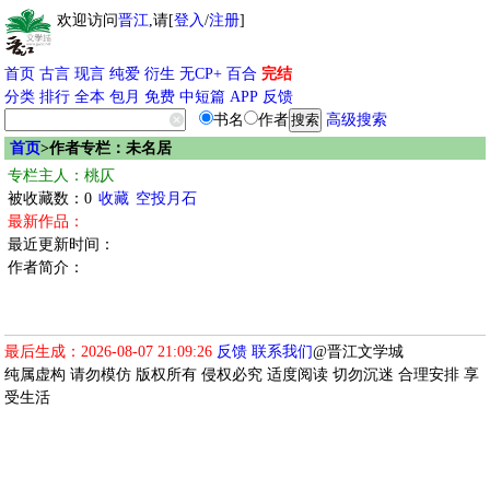
欢迎访问
晋江
,请[
登入
/
注册
]
首页
古言
现言
纯爱
衍生
无CP+
百合
完结
分类
排行
全本
包月
免费
中短篇
APP
反馈
书名
作者
高级搜索
首页
>作者专栏：未名居
专栏主人：桃仄
被收藏数：0
收藏
空投月石
最新作品：
最近更新时间：
作者简介：
最后生成：2026-08-07 21:09:26
反馈
联系我们
@晋江文学城
纯属虚构 请勿模仿 版权所有 侵权必究 适度阅读 切勿沉迷 合理安排 享
受生活