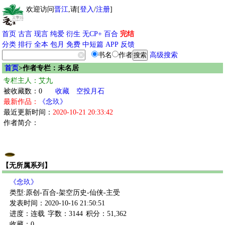
欢迎访问
晋江
,请[
登入
/
注册
]
首页
古言
现言
纯爱
衍生
无CP+
百合
完结
分类
排行
全本
包月
免费
中短篇
APP
反馈
书名
作者
高级搜索
首页
>作者专栏：未名居
专栏主人：艾九
被收藏数：0
收藏
空投月石
最新作品：
《念玖》
最近更新时间：
2020-10-21 20:33:42
作者简介：
【无所属系列】
《念玖》
类型:原创-百合-架空历史-仙侠-主受
发表时间：2020-10-16 21:50:51
进度：连载
字数：3144
积分：51,362
收藏：0