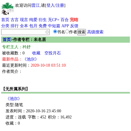
欢迎访问
晋江
,请[
登入
/
注册
]
首页
古言
现言
纯爱
衍生
无CP+
百合
完结
分类
排行
全本
包月
免费
中短篇
APP
反馈
书名
作者
高级搜索
首页
>作者专栏：未名居
专栏主人：枔妤
被收藏数：0
收藏
空投月石
最新作品：
《池尔》
最近更新时间：
2020-10-18 03:51:10
作者简介：
【无所属系列】
《池尔》
类型:随笔
发表时间：2020-10-16 23:45:00
进度：连载
字数：452
积分：16,492
收藏：0