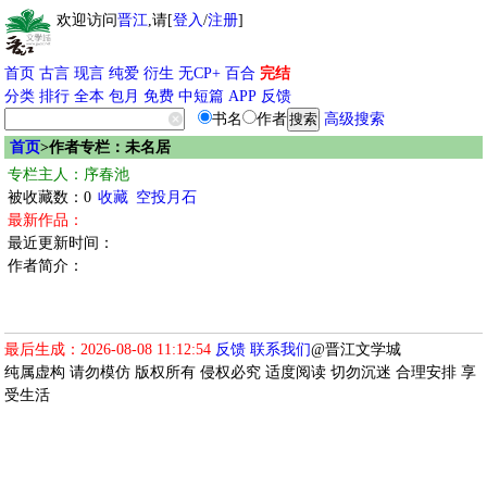
欢迎访问
晋江
,请[
登入
/
注册
]
首页
古言
现言
纯爱
衍生
无CP+
百合
完结
分类
排行
全本
包月
免费
中短篇
APP
反馈
书名
作者
高级搜索
首页
>作者专栏：未名居
专栏主人：序春池
被收藏数：0
收藏
空投月石
最新作品：
最近更新时间：
作者简介：
最后生成：2026-08-08 11:12:54
反馈
联系我们
@晋江文学城
纯属虚构 请勿模仿 版权所有 侵权必究 适度阅读 切勿沉迷 合理安排 享
受生活