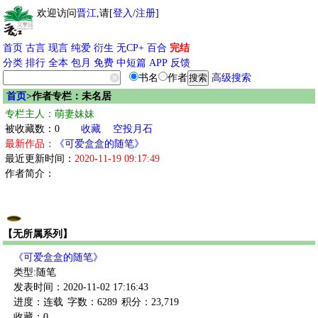
欢迎访问
晋江
,请[
登入
/
注册
]
首页
古言
现言
纯爱
衍生
无CP+
百合
完结
分类
排行
全本
包月
免费
中短篇
APP
反馈
书名
作者
高级搜索
首页
>作者专栏：未名居
专栏主人：萌妻妹妹
被收藏数：0
收藏
空投月石
最新作品：
《可爱盒盒的随笔》
最近更新时间：
2020-11-19 09:17:49
作者简介：
【无所属系列】
《可爱盒盒的随笔》
类型:随笔
发表时间：2020-11-02 17:16:43
进度：连载
字数：6289
积分：23,719
收藏：0