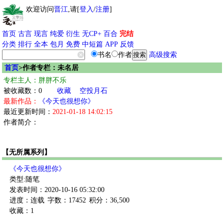
欢迎访问
晋江
,请[
登入
/
注册
]
首页
古言
现言
纯爱
衍生
无CP+
百合
完结
分类
排行
全本
包月
免费
中短篇
APP
反馈
书名
作者
高级搜索
首页
>作者专栏：未名居
专栏主人：胖胖不乐
被收藏数：0
收藏
空投月石
最新作品：
《今天也很想你》
最近更新时间：
2021-01-18 14:02:15
作者简介：
【无所属系列】
《今天也很想你》
类型:随笔
发表时间：2020-10-16 05:32:00
进度：连载
字数：17452
积分：36,500
收藏：1