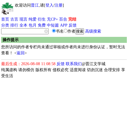
欢迎访问
晋江
,请[
登入
/
注册
]
首页
古言
现言
纯爱
衍生
无CP+
百合
完结
分类
排行
全本
包月
免费
中短篇
APP
反馈
书名
作者
高级搜索
操作提示
您所访问的作者专栏尚未通过审核或作者尚未进行身份认证，暂时无法
查看！ <
返回
>
最后生成：2026-08-08 11:08:58
反馈
联系我们
@晋江文学城
纯属虚构 请勿模仿 版权所有 侵权必究 适度阅读 切勿沉迷 合理安排 享
受生活