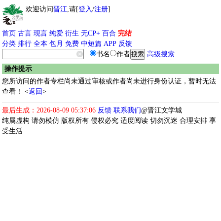
欢迎访问
晋江
,请[
登入
/
注册
]
首页
古言
现言
纯爱
衍生
无CP+
百合
完结
分类
排行
全本
包月
免费
中短篇
APP
反馈
书名
作者
高级搜索
操作提示
您所访问的作者专栏尚未通过审核或作者尚未进行身份认证，暂时无法
查看！ <
返回
>
最后生成：2026-08-09 05:37:06
反馈
联系我们
@晋江文学城
纯属虚构 请勿模仿 版权所有 侵权必究 适度阅读 切勿沉迷 合理安排 享
受生活