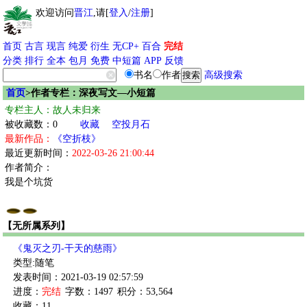
欢迎访问
晋江
,请[
登入
/
注册
]
首页
古言
现言
纯爱
衍生
无CP+
百合
完结
分类
排行
全本
包月
免费
中短篇
APP
反馈
书名
作者
高级搜索
首页
>作者专栏：深夜写文—小短篇
专栏主人：故人未归来
被收藏数：0
收藏
空投月石
最新作品：
《空折枝》
最近更新时间：
2022-03-26 21:00:44
作者简介：
我是个坑货
【无所属系列】
《鬼灭之刃-干天的慈雨》
类型:随笔
发表时间：2021-03-19 02:57:59
进度：
完结
字数：1497
积分：53,564
收藏：11