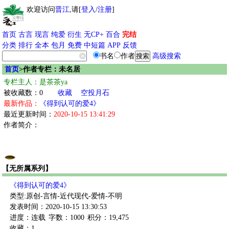
欢迎访问
晋江
,请[
登入
/
注册
]
首页
古言
现言
纯爱
衍生
无CP+
百合
完结
分类
排行
全本
包月
免费
中短篇
APP
反馈
书名
作者
高级搜索
首页
>作者专栏：未名居
专栏主人：是茶茶ya
被收藏数：0
收藏
空投月石
最新作品：
《得到认可的爱4》
最近更新时间：
2020-10-15 13:41:29
作者简介：
【无所属系列】
《得到认可的爱4》
类型:原创-言情-近代现代-爱情-不明
发表时间：2020-10-15 13:30:53
进度：连载
字数：1000
积分：19,475
收藏：1