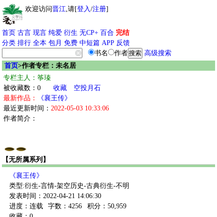
欢迎访问
晋江
,请[
登入
/
注册
]
首页
古言
现言
纯爱
衍生
无CP+
百合
完结
分类
排行
全本
包月
免费
中短篇
APP
反馈
书名
作者
高级搜索
首页
>作者专栏：未名居
专栏主人：筝瑧
被收藏数：0
收藏
空投月石
最新作品：
《襄王传》
最近更新时间：
2022-05-03 10:33:06
作者简介：
【无所属系列】
《襄王传》
类型:衍生-言情-架空历史-古典衍生-不明
发表时间：2022-04-21 14:06:30
进度：连载
字数：4256
积分：50,959
收藏：0