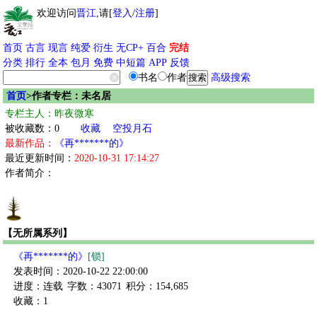
欢迎访问
晋江
,请[
登入
/
注册
]
首页
古言
现言
纯爱
衍生
无CP+
百合
完结
分类
排行
全本
包月
免费
中短篇
APP
反馈
书名
作者
高级搜索
首页
>作者专栏：未名居
专栏主人：昨夜微寒
被收藏数：0
收藏
空投月石
最新作品：
《再*******的》
最近更新时间：
2020-10-31 17:14:27
作者简介：
【无所属系列】
《再*******的》
[锁]
发表时间：2020-10-22 22:00:00
进度：连载
字数：43071
积分：154,685
收藏：1