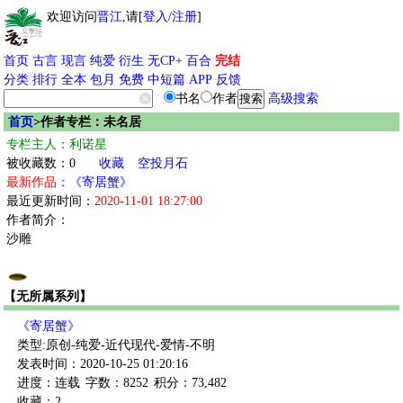
欢迎访问
晋江
,请[
登入
/
注册
]
首页
古言
现言
纯爱
衍生
无CP+
百合
完结
分类
排行
全本
包月
免费
中短篇
APP
反馈
书名
作者
高级搜索
首页
>作者专栏：未名居
专栏主人：利诺星
被收藏数：0
收藏
空投月石
最新作品：
《寄居蟹》
最近更新时间：
2020-11-01 18:27:00
作者简介：
沙雕
【无所属系列】
《寄居蟹》
类型:原创-纯爱-近代现代-爱情-不明
发表时间：2020-10-25 01:20:16
进度：连载
字数：8252
积分：73,482
收藏：2