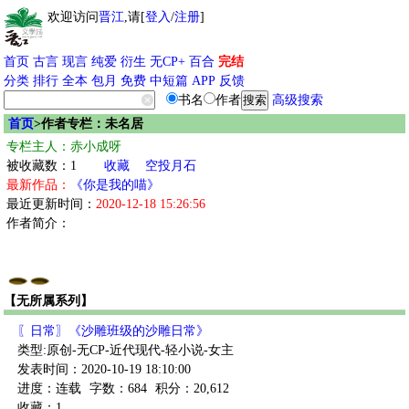
欢迎访问
晋江
,请[
登入
/
注册
]
首页
古言
现言
纯爱
衍生
无CP+
百合
完结
分类
排行
全本
包月
免费
中短篇
APP
反馈
书名
作者
高级搜索
首页
>作者专栏：未名居
专栏主人：赤小成呀
被收藏数：1
收藏
空投月石
最新作品：
《你是我的喵》
最近更新时间：
2020-12-18 15:26:56
作者简介：
【无所属系列】
〖日常〗《沙雕班级的沙雕日常》
类型:原创-无CP-近代现代-轻小说-女主
发表时间：2020-10-19 18:10:00
进度：连载
字数：684
积分：20,612
收藏：1