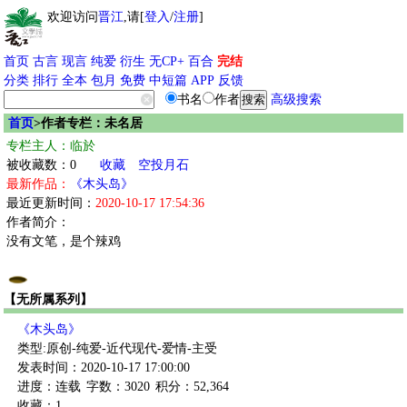
欢迎访问
晋江
,请[
登入
/
注册
]
首页
古言
现言
纯爱
衍生
无CP+
百合
完结
分类
排行
全本
包月
免费
中短篇
APP
反馈
书名
作者
高级搜索
首页
>作者专栏：未名居
专栏主人：临於
被收藏数：0
收藏
空投月石
最新作品：
《木头岛》
最近更新时间：
2020-10-17 17:54:36
作者简介：
没有文笔，是个辣鸡
【无所属系列】
《木头岛》
类型:原创-纯爱-近代现代-爱情-主受
发表时间：2020-10-17 17:00:00
进度：连载
字数：3020
积分：52,364
收藏：1