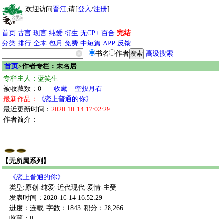
欢迎访问
晋江
,请[
登入
/
注册
]
首页
古言
现言
纯爱
衍生
无CP+
百合
完结
分类
排行
全本
包月
免费
中短篇
APP
反馈
书名
作者
高级搜索
首页
>作者专栏：未名居
专栏主人：蓝笑生
被收藏数：0
收藏
空投月石
最新作品：
《恋上普通的你》
最近更新时间：
2020-10-14 17:02:29
作者简介：
【无所属系列】
《恋上普通的你》
类型:原创-纯爱-近代现代-爱情-主受
发表时间：2020-10-14 16:52:29
进度：连载
字数：1843
积分：28,266
收藏：0