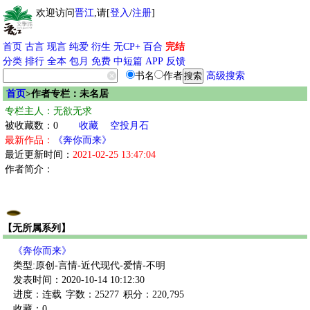
欢迎访问
晋江
,请[
登入
/
注册
]
首页
古言
现言
纯爱
衍生
无CP+
百合
完结
分类
排行
全本
包月
免费
中短篇
APP
反馈
书名
作者
高级搜索
首页
>作者专栏：未名居
专栏主人：无欲无求
被收藏数：0
收藏
空投月石
最新作品：
《奔你而来》
最近更新时间：
2021-02-25 13:47:04
作者简介：
【无所属系列】
《奔你而来》
类型:原创-言情-近代现代-爱情-不明
发表时间：2020-10-14 10:12:30
进度：连载
字数：25277
积分：220,795
收藏：0