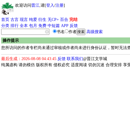
欢迎访问
晋江
,请[
登入
/
注册
]
首页
古言
现言
纯爱
衍生
无CP+
百合
完结
分类
排行
全本
包月
免费
中短篇
APP
反馈
书名
作者
高级搜索
操作提示
您所访问的作者专栏尚未通过审核或作者尚未进行身份认证，暂时无法查
最后生成：2026-08-08 04:43:45
反馈
联系我们
@晋江文学城
纯属虚构 请勿模仿 版权所有 侵权必究 适度阅读 切勿沉迷 合理安排 享