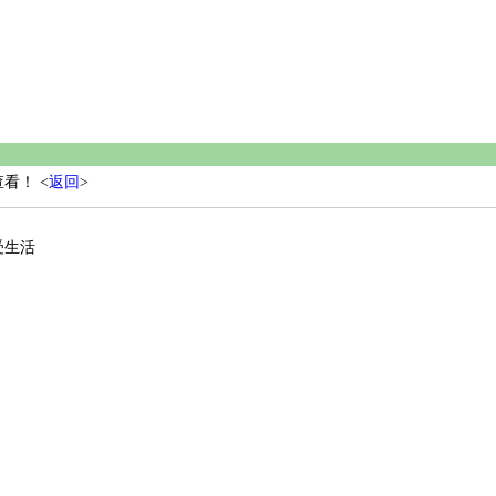
看！ <
返回
>
受生活