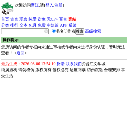
欢迎访问
晋江
,请[
登入
/
注册
]
首页
古言
现言
纯爱
衍生
无CP+
百合
完结
分类
排行
全本
包月
免费
中短篇
APP
反馈
书名
作者
高级搜索
操作提示
您所访问的作者专栏尚未通过审核或作者尚未进行身份认证，暂时无法
查看！ <
返回
>
最后生成：2026-08-06 13:54:19
反馈
联系我们
@晋江文学城
纯属虚构 请勿模仿 版权所有 侵权必究 适度阅读 切勿沉迷 合理安排 享
受生活