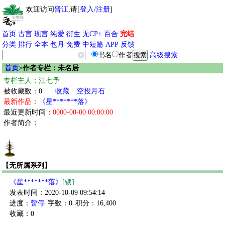
欢迎访问
晋江
,请[
登入
/
注册
]
首页
古言
现言
纯爱
衍生
无CP+
百合
完结
分类
排行
全本
包月
免费
中短篇
APP
反馈
书名
作者
高级搜索
首页
>作者专栏：未名居
专栏主人：江七予
被收藏数：0
收藏
空投月石
最新作品：
《星*******落》
最近更新时间：
0000-00-00 00:00:00
作者简介：
【无所属系列】
《星*******落》
[锁]
发表时间：2020-10-09 09:54:14
进度：
暂停
字数：0
积分：16,400
收藏：0