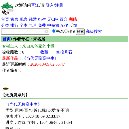
欢迎访问
晋江
,请[
登入
/
注册
]
首页
古言
现言
纯爱
衍生
无CP+
百合
完结
分类
排行
全本
包月
免费
中短篇
APP
反馈
书名
作者
高级搜索
首页
>作者专栏：未名居
专栏主人：来自京爷家的小橘
被收藏数：0
收藏
空投月石
最新作品：
《当代无聊高中生》
最近更新时间：
2020-10-09 02:36:47
作者简介：
【无所属系列】
《当代无聊高中生》
类型:原创-百合-近代现代-爱情-不明
发表时间：2020-10-09 02:33:17
进度：连载
字数：1204
积分：21,691
收藏：0